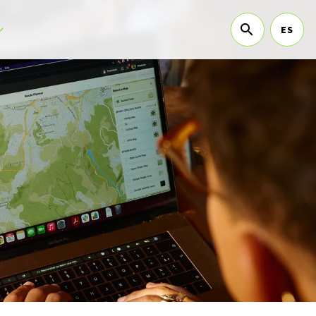
ES
b menu