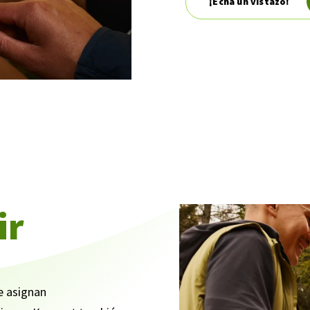
¡Echa un vistazo!
ir
e asignan