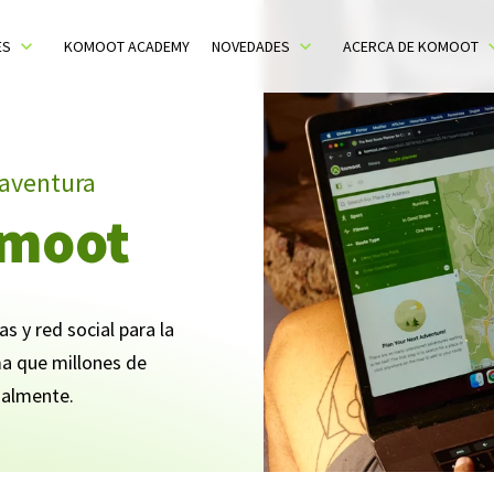
ES
KOMOOT ACADEMY
NOVEDADES
ACERCA DE KOMOOT
oggle sub menu
Toggle sub menu
CURRENT
Toggle su
 aventura
omoot
s y red social para la
a que millones de
tualmente.