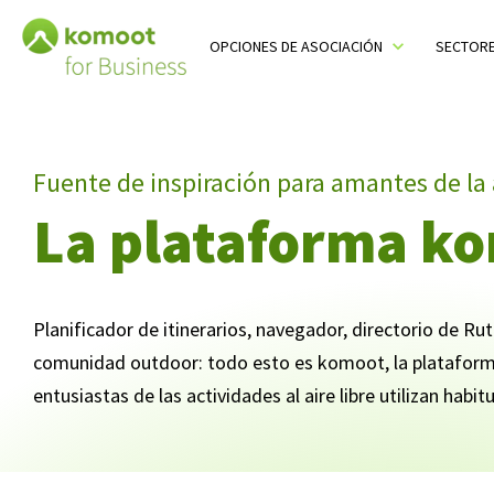
Table Of Content
¿Qué es komoot y cómo se usa?
Inspiración outdoor y planificación de salidas con komoot
Navegación y seguimiento
Compartir es vivir
Ponte en contacto
Más información sobre komoot
sr.skip-to.main-content
sr.skip-to.table-of-contents
sr.skip-to.main-navigation
OPCIONES DE ASOCIACIÓN
SECTOR
Toggle sub menu
T
Fuente de inspiración para amantes de la
La plataforma k
Planificador de itinerarios, navegador, directorio de Ruta
comunidad outdoor: todo esto es komoot, la plataform
entusiastas de las actividades al aire libre utilizan habi