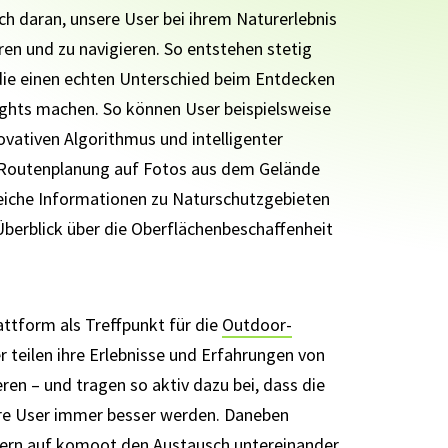
ich daran, unsere User bei ihrem Naturerlebnis
ren und zu navigieren. So entstehen stetig
die einen echten Unterschied beim Entdecken
ights machen. So können User beispielsweise
ovativen Algorithmus und intelligenter
r Routenplanung auf Fotos aus dem Gelände
freiche Informationen zu Naturschutzgebieten
berblick über die Oberflächenbeschaffenheit
attform als Treffpunkt für die
Outdoor-
r teilen ihre Erlebnisse und Erfahrungen von
en – und tragen so aktiv dazu bei, dass die
re User immer besser werden. Daneben
urern auf komoot den Austausch untereinander